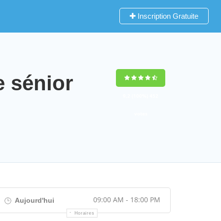
Inscription Gratuite
 sénior
9,2
(100%)
452
votes
09:00 AM - 18:00 PM
Aujourd'hui
Horaires