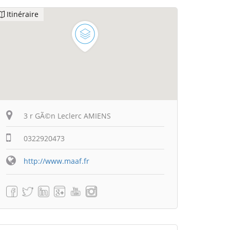
Itinéraire
3 r GÃ©n Leclerc AMIENS
0322920473
http://www.maaf.fr