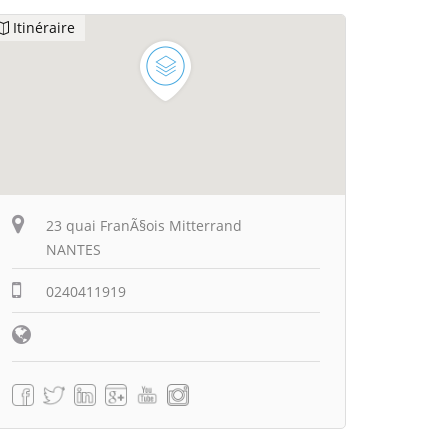
Itinéraire
23 quai FranÃ§ois Mitterrand
NANTES
0240411919