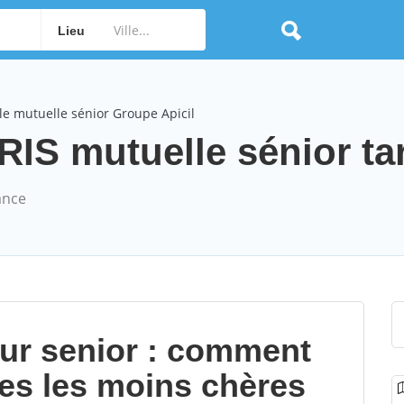
Lieu
e mutuelle sénior Groupe Apicil
IS mutuelle sénior tar
ance
our senior : comment
les les moins chères