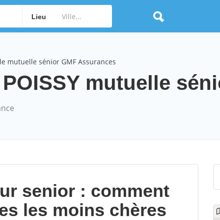
Lieu
le mutuelle sénior GMF Assurances
OISSY mutuelle sénio
ance
our senior : comment
les les moins chères