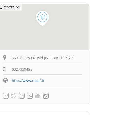
Itinéraire
66 r Villars rÃ©sid Jean Bart DENAIN
0327359495
http://www.maaf.fr