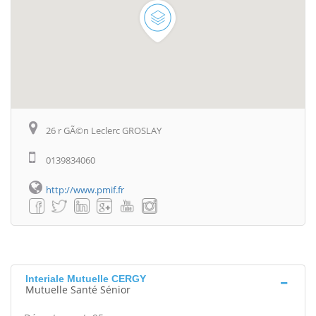
26 r GÃ©n Leclerc GROSLAY
0139834060
http://www.pmif.fr
Interiale Mutuelle CERGY
Mutuelle Santé Sénior