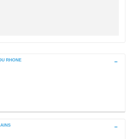
R DU RHONE
BAINS