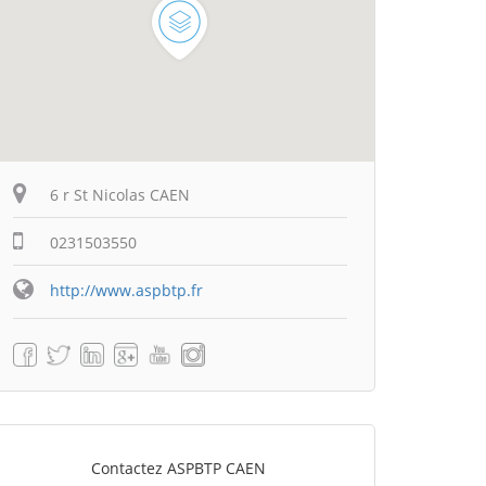
6 r St Nicolas CAEN
0231503550
http://www.aspbtp.fr
Contactez ASPBTP CAEN