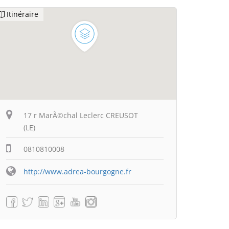
Itinéraire
17 r MarÃ©chal Leclerc CREUSOT
(LE)
0810810008
http://www.adrea-bourgogne.fr